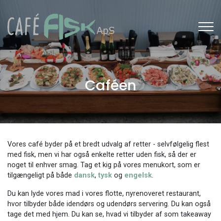
Gå
til
hovedindhold
Caféen
Vores café byder på et bredt udvalg af retter - selvfølgelig flest
med fisk, men vi har også enkelte retter uden fisk, så der er
noget til enhver smag. Tag et kig på vores menukort, som er
tilgængeligt på både
dansk
,
tysk
og
engelsk
.
Du kan lyde vores mad i vores flotte, nyrenoveret restaurant,
hvor tilbyder både idendørs og udendørs servering. Du kan også
tage det med hjem. Du kan se, hvad vi tilbyder af som takeaway