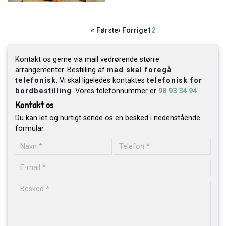
Første
« Første
Forrige
‹ Forrige
Side
1
Side
2
Sideinddeling
side
side
Kontakt os gerne via mail vedrørende større
arrangementer. Bestilling af
mad skal foregå
telefonisk
. Vi skal ligeledes kontaktes
telefonisk for
bordbestilling
. Vores telefonnummer er
98 93 34 94
Kontakt os
Du kan let og hurtigt sende os en besked i nedenstående
formular.