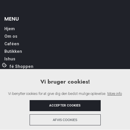
MENU
Hjem
Om os
Caféen
Butikken
Ishus
Café Shoppen
Åbningstider
Vi bruger cookies!
Galleri
Kontakt
Vi benytter cookies for at give dig den bedst mulige oplevelse.
More info
Tysk
Engelsk
ACCEPTER COOKIES
+
AFVIS COOKIES
Copyright © 2026 - Café Fisk ApS
, CVR 46394453