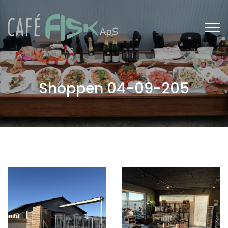
Gå
til
hovedindhold
Shoppen 04-09-205