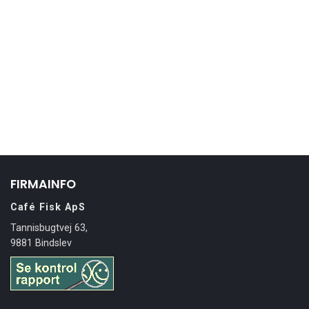
FIRMAINFO
Café Fisk ApS
Tannisbugtvej 63,
9881 Bindslev