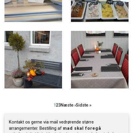
Side
1
Side
2
Side
3
Næste
Næste ›
Sidste
Sidste »
Sideinddeling
side
side
Kontakt os gerne via mail vedrørende større
arrangementer. Bestilling af
mad skal foregå