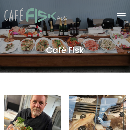
Gå
til
hovedindhold
Café Fisk