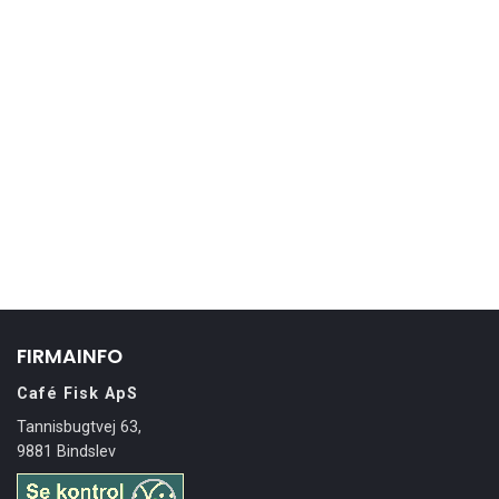
FIRMAINFO
Café Fisk ApS
Tannisbugtvej 63,
9881 Bindslev